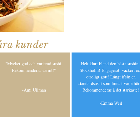
åra kunder
"Mycket god och varierad sushi.
Helt klart bland den bästa sushin 
Rekommenderas varmt!"
Stockholm! Engagerat, vackert o
otroligt gott! Långt ifrån en
standardsushi som finns i varje hör
-Ami Ullman
Rekommenderas å det starkaste!
-
Emma Weil