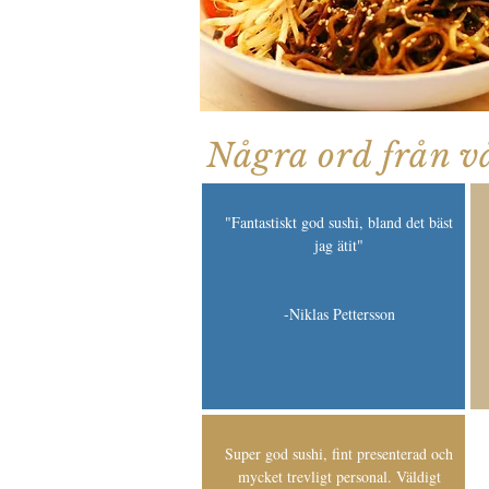
Några ord från v
"Fantastiskt god sushi, bland det bäst
jag ätit"
-
Niklas Pettersson
Super god sushi, fint presenterad och
mycket trevligt personal. Väldigt