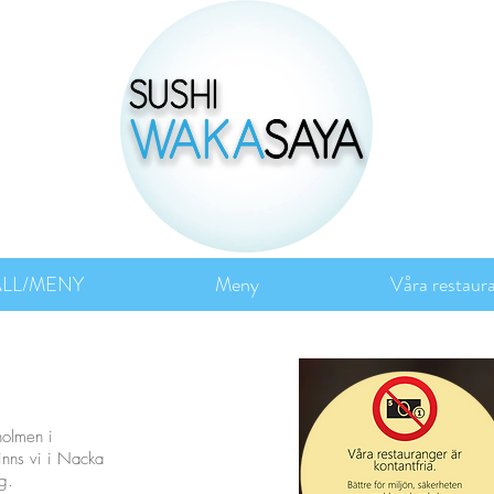
ÄLL/MENY
Meny
Våra restaur
holmen i
inns vi i Nacka
g.