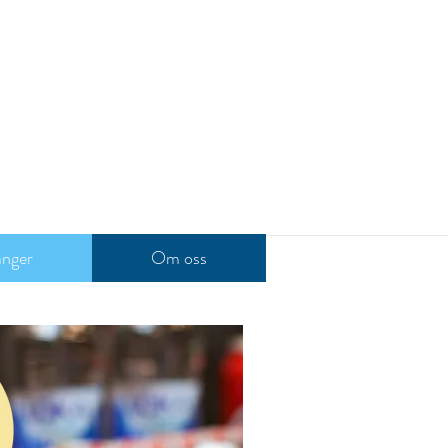
anger
Om oss