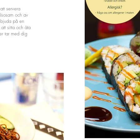
att servera
hälsosam och av
tt bjuda på en
att sitta och äta
er tar med dig